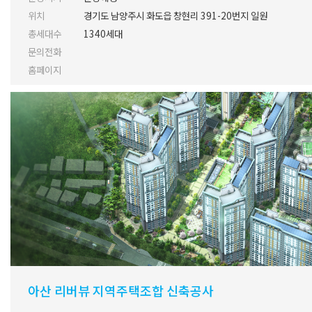
위치
경기도 남양주시 화도읍 창현리 391-20번지 일원
총세대수
1340세대
문의전화
홈페이지
아산 리버뷰 지역주택조합 신축공사