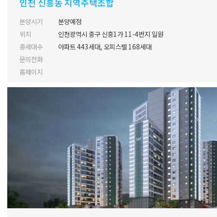
인천 신흥동 지역주택조합
분양시기
분양예정
위치
인천광역시 중구 신흥1가 11-4번지 일원
총세대수
아파트 443세대, 오피스텔 168세대
문의전화
홈페이지