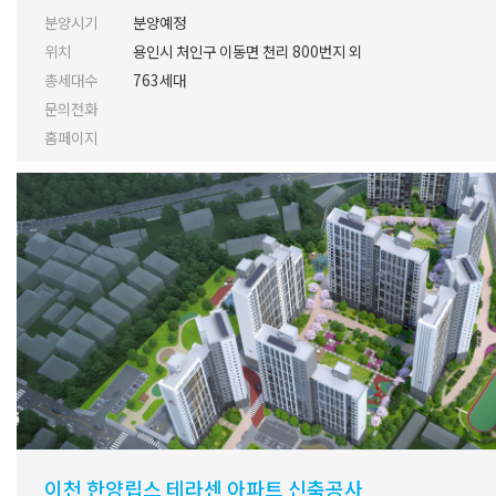
분양시기
분양예정
위치
용인시 처인구 이동면 천리 800번지 외
총세대수
763세대
문의전화
홈페이지
이천 한양립스 테라센 아파트 신축공사