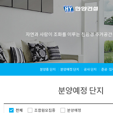
자연과 사람이 조화를 이루는 친환경 주거공간
분양중 단지
분양예정 단지
공사 단지
준공·입
분양예정 단지
전체
조합원모집중
분양예정