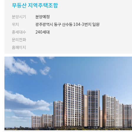
무등산 지역주택조합
분양시기
분양예정
위치
광주광역시 동구 산수동 104-3번지 일원
총세대수
240세대
문의전화
홈페이지