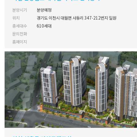
분양시기
분양예정
위치
경기도 이천시 대월면 사동리 347-212번지 일원
총세대수
610세대
문의전화
홈페이지