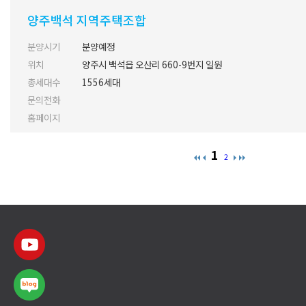
양주백석 지역주택조합
분양시기
분양예정
위치
양주시 백석읍 오산리 660-9번지 일원
총세대수
1556세대
문의전화
홈페이지
1
2