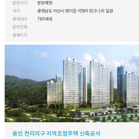
분양시기
분양예정
위치
충청남도 아산시 염치읍 석정리 819-1외 일원
총세대수
760세대
문의전화
홈페이지
용인 천리지구 지역조합주택 신축공사