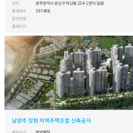
위치
광주광역시 광산구 하산동 254-1번지 일원
총세대수
397세대
문의전화
홈페이지
남양주 창현 지역주택조합 신축공사
분양시기
분양예정