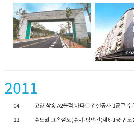
2011
04
고양 삼송 A2블럭 아파트 건설공사 1공구 수
12
수도권 고속철도(수서-평택간)제6-1공구 노