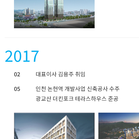
2017
02
대표이사 김용주 취임
05
인천 논현역 개발사업 신축공사 수주
광교산 더킨포크 테라스하우스 준공