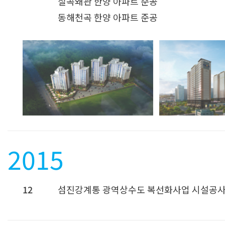
칠곡왜관 한양 아파트 준공
동해천곡 한양 아파트 준공
2015
12
섬진강계통 광역상수도 복선화사업 시설공사