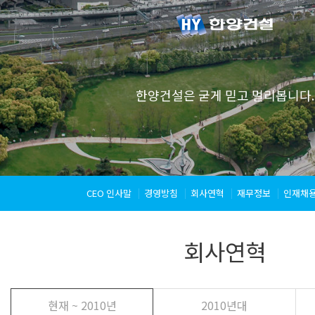
한양건설은 굳게 믿고 멀리봅니다.
CEO 인사말
경영방침
회사연혁
재무정보
인재채
회사연혁
현재 ~ 2010년
2010년대