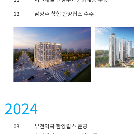
12
남양주 창현 한양립스 수주
2024
03
부천역곡 한양립스 준공