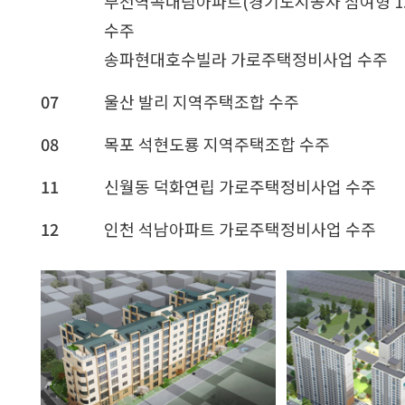
부천역곡대림아파트(경기도시공사 참여형 
수주
송파현대호수빌라 가로주택정비사업 수주
07
울산 발리 지역주택조합 수주
08
목포 석현도룡 지역주택조합 수주
11
신월동 덕화연립 가로주택정비사업 수주
12
인천 석남아파트 가로주택정비사업 수주