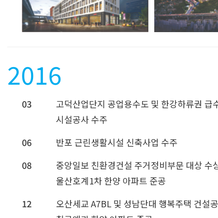
2016
03
고덕산업단지 공업용수도 및 한강하류권 급
시설공사 수주
06
반포 근린생활시설 신축사업 수주
08
중앙일보 친환경건설 주거정비부문 대상 수
울산호계1차 한양 아파트 준공
12
오산세교 A7BL 및 성남단대 행복주택 건설공