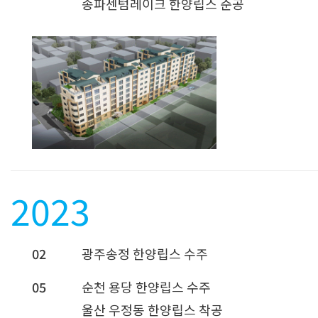
송파센텀레이크 한양립스 준공
2023
02
광주송정 한양립스 수주
05
순천 용당 한양립스 수주
울산 우정동 한양립스 착공