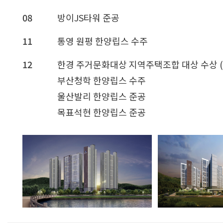
08
방이JS타워 준공
11
통영 원평 한양립스 수주
12
한경 주거문화대상 지역주택조합 대상 수상 
부산청학 한양립스 수주
울산발리 한양립스 준공
목표석현 한양립스 준공