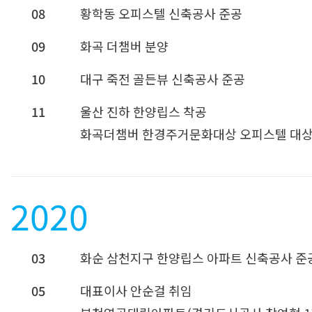
08
황학동 오피스텔 신축공사 준공
09
화곡 더챔버 분양
10
대구 죽전 골든뷰 신축공사 준공
11
울산 진하 한양립스 착공
화곡더챔버 한경주거문화대상 오피스텔 대상
2020
03
화순 삼천지구 한양립스 아파트 신축공사 준
05
대표이사 안순걸 취임