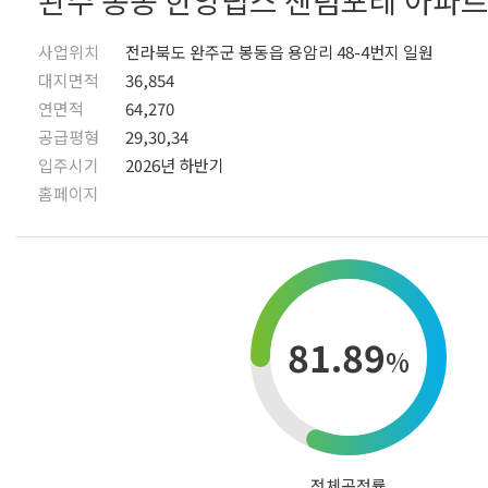
완주 봉동 한양립스 센텀포레 아파
사업위치
전라북도 완주군 봉동읍 용암리 48-4번지 일원
대지면적
36,854
연면적
64,270
공급평형
29,30,34
입주시기
2026년 하반기
홈페이지
81.89
%
전체공정률